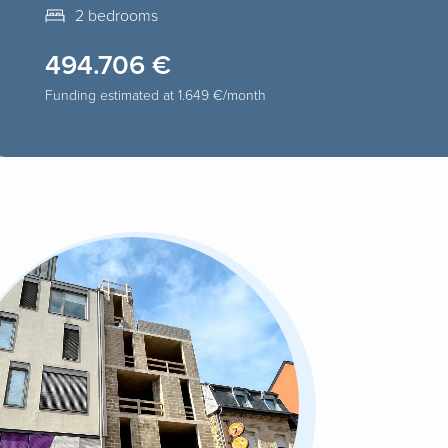
2 bedrooms
494.706 €
Funding estimated at
1.649 €
/month