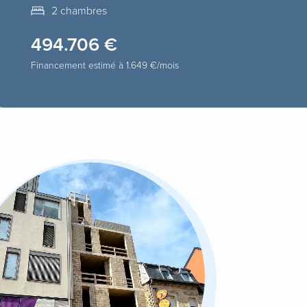
2 chambres
494.706 €
Financement estimé à
1.649 €
/mois