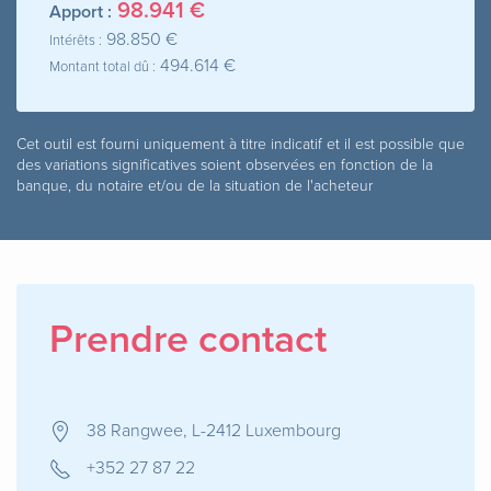
98.941 €
Apport :
98.850 €
Intérêts :
494.614 €
Montant total dû :
Cet outil est fourni uniquement à titre indicatif et il est possible que
des variations significatives soient observées en fonction de la
banque, du notaire et/ou de la situation de l'acheteur
Prendre contact
38 Rangwee, L-2412 Luxembourg
+352 27 87 22