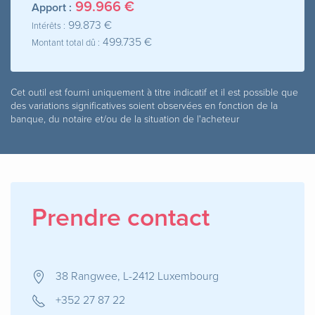
99.966 €
Apport :
99.873 €
Intérêts :
499.735 €
Montant total dû :
Cet outil est fourni uniquement à titre indicatif et il est possible que
des variations significatives soient observées en fonction de la
banque, du notaire et/ou de la situation de l'acheteur
Prendre contact
38 Rangwee, L-2412 Luxembourg
+352 27 87 22