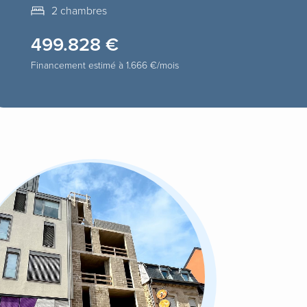
2 chambres
499.828 €
Financement estimé à
1.666 €
/mois