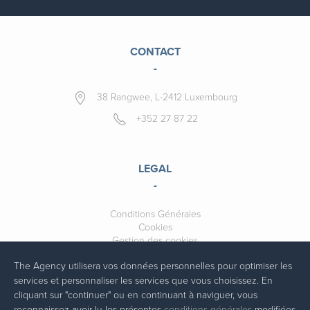
CONTACT
-
38 Rangwee, L-2412 Luxembourg
+352 27 87 22
LEGAL
-
Conditions Générales
Cookies
Gestion des cookies
The Agency utilisera vos données personnelles pour optimiser les
services et personnaliser les services que vous choisissez. En
cliquant sur "continuer" ou en continuant à naviguer, vous
reconnaissez avoir lu les présentes
conditions générales
modifiées