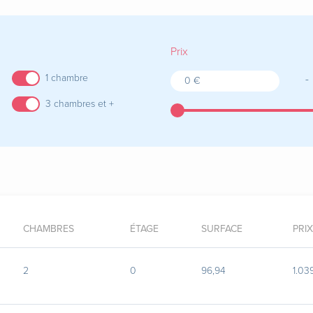
Prix
-
1 chambre
3 chambres et +
CHAMBRES
ÉTAGE
SURFACE
PRIX
2
0
96,94
1.03