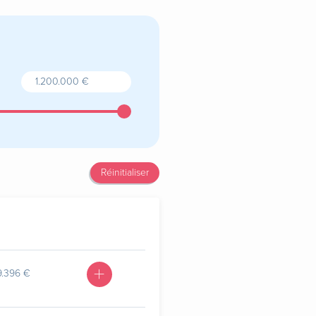
Réinitialiser
9.396 €