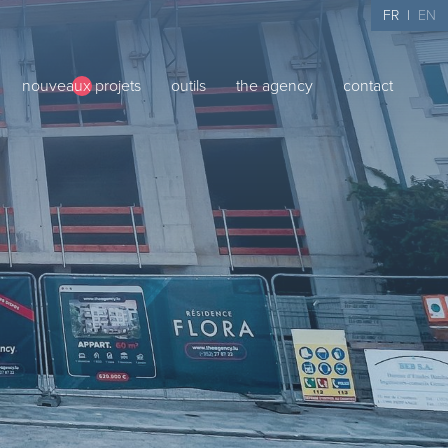
FR
|
EN
nouveaux projets
outils
the agency
contact