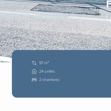
L
97 m²
24 unités
2 chambres