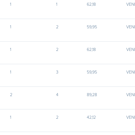
1
1
62,18
VEN
1
2
59,95
VEN
1
2
62,18
VEN
1
3
59,95
VEN
2
4
89,28
VEN
1
2
42,12
VEN